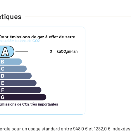
étiques
Dont émissions de gaz à effet de serre
peu d'émissions de CO2
3
kgCO
/m
.an
2
2
Émissions de CO2 très importantes
rgie pour un usage standard entre 948,0 € et 1282,0 € indexée