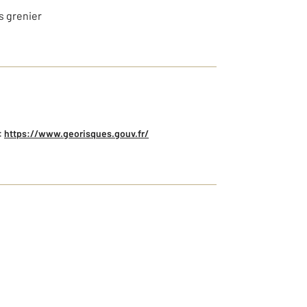
es grenier
:
https://www.georisques.gouv.fr/