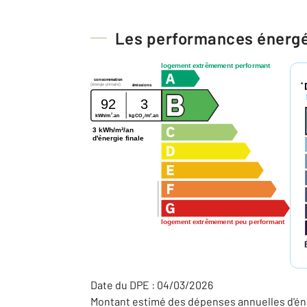
Les performances énerg
logement extrêmement performant
consommation
*
(énergie primaire)
émissions
92
3
2
2
kWh/m
.an
kg CO
/m
.an
2
3 kWh/m²/an
d'énergie finale
logement extrêmement peu performant
Date du DPE : 04/03/2026
Montant estimé des dépenses annuelles d'éne