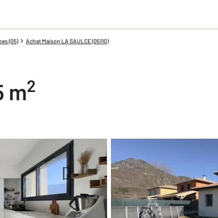
es (05)
Achat Maison LA SAULCE (05110)
2
55 m