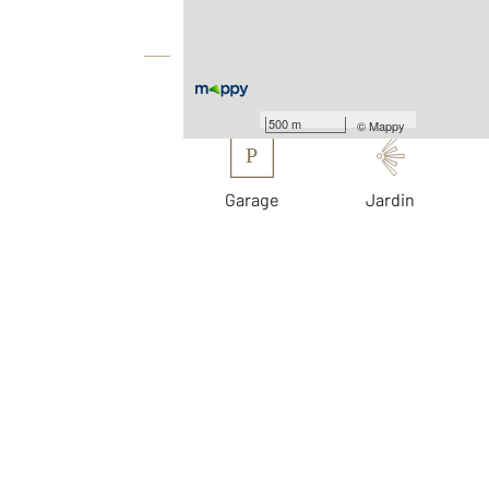
Équipements
Les plus
500 m
©
Mappy
P
Garage
Jardin