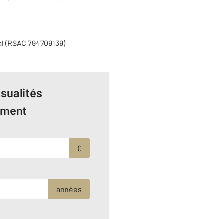
al (RSAC 794709139)
sualités
ement
€
années