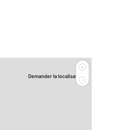
+
Demander la localisation
-
2
m
r le détail]