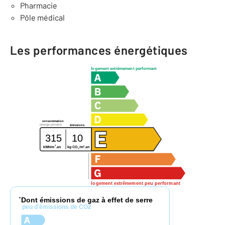
Pharmacie
Pôle médical
Les performances énergétiques
logement extrêmement performant
consommation
(énergie primaire)
émissions
315
10
2
2
kg CO
/m
.an
kWh/m
.an
2
logement extrêmement peu performant
Dont émissions de gaz à effet de serre
*
peu d'émissions de CO2