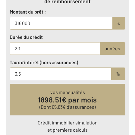
de remboursement
Montant du prêt :
€
Durée du crédit
années
Taux d'intérêt (hors assurances)
%
vos mensualités
1898.51
€ par mois
(Dont
65.83
€ d’assurances)
Crédit immobilier simulation
et premiers calculs